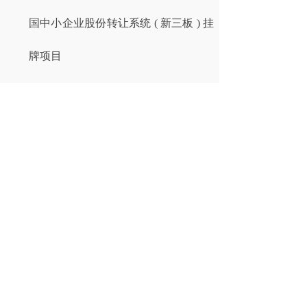
国中小企业股份转让系统 ( 新三板 ) 挂
牌项目
通盛时富、华创基金、诚美创投等多
家私募基金管理人登记项目
城乡发展集团、金龙投资集团、云阳
城投集团等多家企业债券的发行项目
分享到:
上一篇：
海关业务及刑事诉讼
下一篇：
投资并购项目