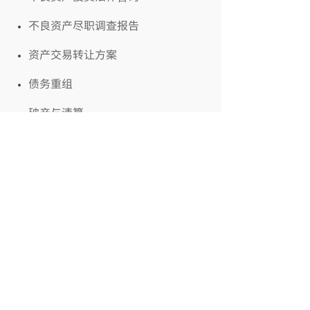
不良资产尽职调查报告
资产交易转让方案
债务重组
破产与清算
上一篇：
基础设施建设工程
下一篇：
疑难刑事法律案件
鑫思陆致力于为客户提供安全、私密、
高品质法律服务